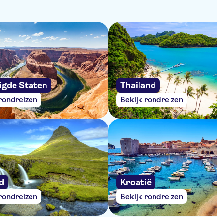
igde Staten
Thailand
 rondreizen
Bekijk rondreizen
nd
Kroatië
 rondreizen
Bekijk rondreizen