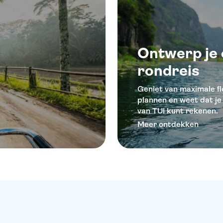
Ontwerp je 
rondreis
Geniet van maximale flex
plannen en weet dat je 
van TUI kunt rekenen.
Meer ontdekken