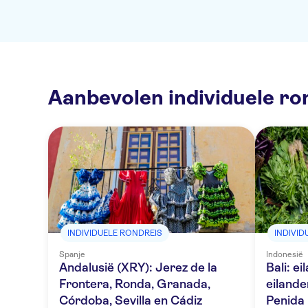
Aanbevolen individuele ro
INDIVIDUELE RONDREIS
INDIVID
Spanje
Indonesië
Andalusië (XRY): Jerez de la
Bali: e
Frontera, Ronda, Granada,
eiland
Córdoba, Sevilla en Cádiz
Penida