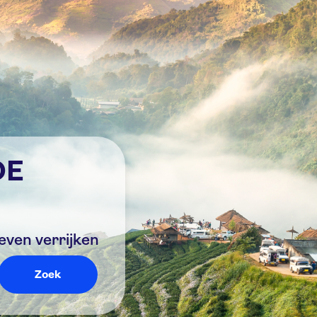
DE
even verrijken
Zoek